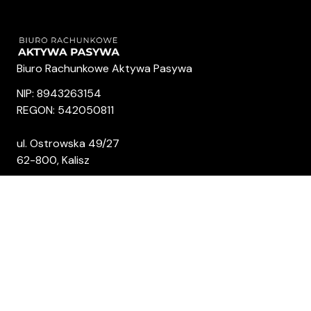
Biuro Rachunkowe Aktywa Pasywa
NIP: 8943263154
REGON: 542050811
ul. Ostrowska 49/27
62-800, Kalisz
Kontakt
+48 501 080 377
kontakt@aktywapasywa.pl
Nasze social media