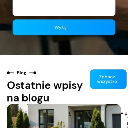
Blog
Zobacz
Ostatnie wpisy
wszystko
na blogu
p