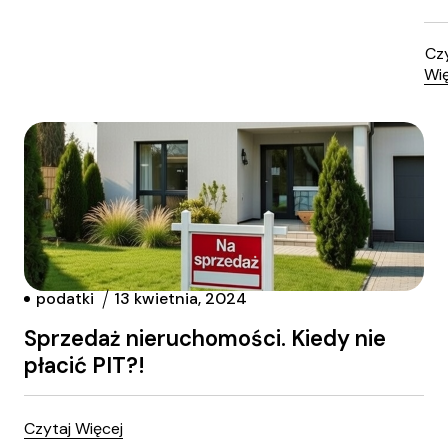
Czy
Wię
podatki
13 kwietnia, 2024
Sprzedaż nieruchomości. Kiedy nie
płacić PIT?!
Czytaj Więcej