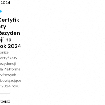
Certyfik
aty
Rezyden
ji na
rok 2024
oniżej
ertyfikaty
ezydencji
la Platforma
yfrowych
bowiązujące
 2024 roku
rzejdź
Do
osta