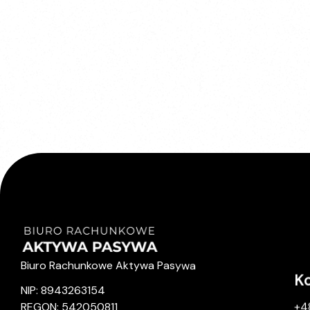
Biuro Rachunkowe Aktywa Pasywa
K
NIP: 8943263154
+4
REGON: 542050811
ko