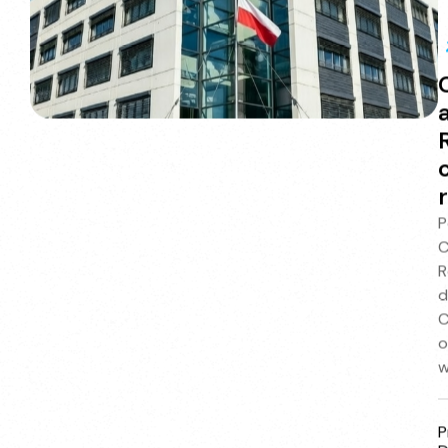
c
P
C
R
d
C
o
w
P
P